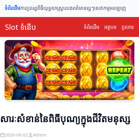
ទំព័រដើម
ការប្រារព្ធពិធី
យុទ្ធសាស្ត្រលេង
ពត៌មានល្អៗ
សេវាកម្មអនឡាញ
Slot ទំនើប
ទំព័រ​ដើម
អត្ថបទ
ប្រភេទ
សារៈសំខាន់នៃពិធីបុណ្យក្នុងជីវិតមនុស្ស
2026-06-02
Admin