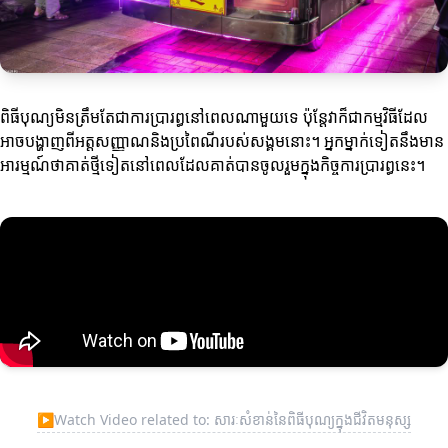
ពិធីបុណ្យមិនត្រឹមតែជាការប្រារព្ធនៅពេលណាមួយទេ ប៉ុន្តែវាក៏ជាកម្មវិធីដែល
អាចបង្ហាញពីអត្តសញ្ញាណនិងប្រពៃណីរបស់សង្គមនោះ។ អ្នកម្នាក់ទៀតនឹងមាន
អារម្មណ៍ថាគាត់ថ្មីទៀតនៅពេលដែលគាត់បានចូលរួមក្នុងកិច្ចការប្រារព្ធនេះ។
▶
Watch Video related to: សារៈសំខាន់នៃពិធីបុណ្យក្នុងជីវិតមនុស្ស