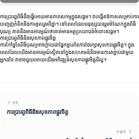
ការប្រារព្ធពិធីនឹងធ្វើអោយមានភាពសកម្មក្នុងសង្គម។ វាបង្កើតឱកាសសម្រាប់ការ
បញ្ចេញគំនិតនិងការចូលរួមពីគ្នា។ នៅពេលដែលមនុស្សបានរួមចំណែកក្នុងពិធី
បុណ្យ គាត់នឹងមានអារម្មណ៍ថាគាត់មានអត្ថប្រយោជន៍ចំពោះសង្គម។
ការប្រារព្ធពិធីនិងសុខភាពផ្លូវចិត្ត
ការកែច្នៃនៃពិធីបុណ្យអាចក្លាយជាផ្នែកមួយនៃការថែរក្សាសុខភាពផ្លូវចិត្ត។ ក្នុង
ពេលដែលយើងមានអារម្មណ៍ស្ថិតនៅក្នុងសហគមន៍និងមានការតភ្ជាប់ជាមួយ
អ្នកដទៃ វាអាចជួយអោយយើងអភិវឌ្ឍន៍សុខភាពផ្លូវចិត្តដ៏ល្អ។
មុន
ការប្រារព្ធពិធីនិងសុខភាពផ្លូវចិត្ត
បន្ទាប់