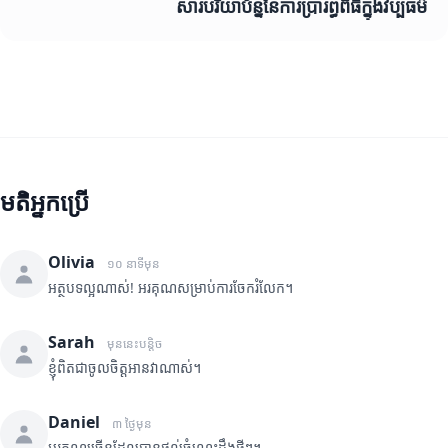
សារបរិយាប័ន្ននៃការប្រារព្ធពិធីក្នុងវប្បធម៌
មតិអ្នកប្រើ
Olivia
១០ នាទីមុន
អត្ថបទល្អណាស់! អរគុណសម្រាប់ការចែករំលែក។
Sarah
មុននេះបន្តិច
ខ្ញុំពិតជាចូលចិត្តអានវាណាស់។
Daniel
៣ ថ្ងៃមុន
អរគុណច្រើនដែលបានផ្តល់ចំណេះដឹងថ្មីៗ។