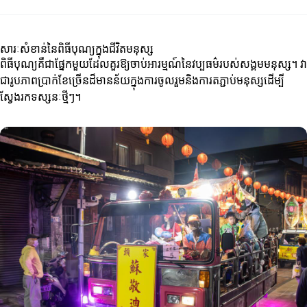
សារៈសំខាន់នៃពិធីបុណ្យក្នុងជីវិតមនុស្ស
ពិធីបុណ្យគឺជាផ្នែកមួយដែលគួរឱ្យចាប់អារម្មណ៍នៃវប្បធម៌របស់សង្គមមនុស្ស។ វា
ជារូបភាពប្រាក់ខែច្រើនដ៏មានន័យក្នុងការចូលរួមនិងការតភ្ជាប់មនុស្សដើម្បី
ស្វែងរកទស្សនៈថ្មីៗ។