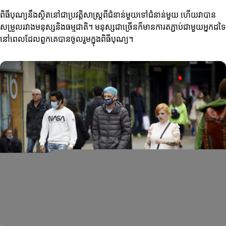
ពិធីបុណ្យនឹងស្ថិតនៅជាប្រវត្តិសាស្ត្រពីជំនាន់មួយទៅជំនាន់មួយ ហើយវាបាន
សម្រួលរវាងមនុស្សនិងធម្មជាតិ។ មនុស្សជាច្រើនក៏មានការតភ្ជាប់ជាមួយអ្នកដទៃ
នៅពេលដែលពួកគេបានចូលរួមក្នុងពិធីបុណ្យ។