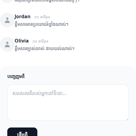
Jordan
១០ នាទីមុន
ខ្លឹមសារមានប្រយោជន៍ខ្លាំងណាស់។
Olivia
១០ នាទីមុន
ខ្លឹមសារច្បាស់លាស់ ងាយយល់ណាស់។
បញ្ចេញមតិ
ផ្ញើមតិ