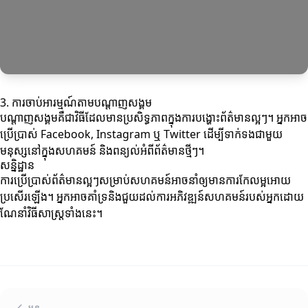
3. ការចាប់អារម្មណ៍តាមបណ្តាញសង្គម
បណ្តាញសង្គមគឺជាវិធីដែលមានប្រសិទ្ធភាពក្នុងការបង្ហោះព័ត៌មានល្អៗ។ អ្នកអាច
ប្រើប្រាស់ Facebook, Instagram ឬ Twitter ដើម្បីទាក់ទងជាមួយ
មនុស្សនៅក្នុងសហគមន៍ និងពន្យល់អំពីព័ត៌មានថ្មីៗ។
សន្និដ្ឋាន
ការប្រើប្រាស់ព័ត៌មានល្អៗសម្រាប់សហគមន៍អាចនាំឲ្យមានការកែលម្អអោយ
ប្រសើរឡើង។ អ្នកអាចគាំទ្រនិងជួយដល់ការអភិវឌ្ឍន៍សហគមន៍របស់អ្នកដោយ
ណែនាំវិធីសាស្រ្តទាំងនេះ។
មុន