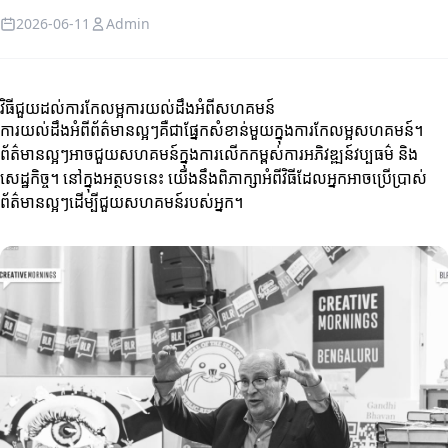
2026-06-11
Admin
វិធីជួយដល់ការកែលម្អការយល់ដឹងអំពីសហគមន៍
ការយល់ដឹងអំពីព័ត៌មានល្អៗគឺជាផ្នែកសំខាន់មួយក្នុងការកែលម្អសហគមន៍។
ព័ត៌មានល្អៗអាចជួយសហគមន៍ក្នុងការលើកកម្ពស់ការអភិវឌ្ឍន៍វប្បធម៌ និង
សេដ្ឋកិច្ច។ នៅក្នុងអត្ថបទនេះ យើងនឹងពិភាក្សាអំពីវិធីដែលអ្នកអាចប្រើប្រាស់
ព័ត៌មានល្អៗដើម្បីជួយសហគមន៍របស់អ្នក។