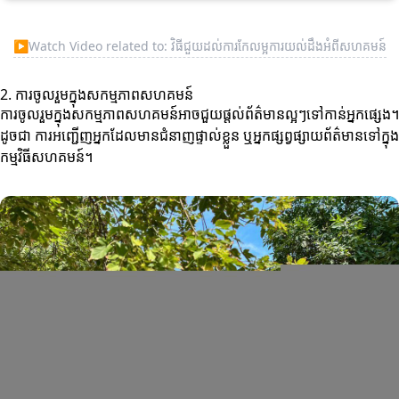
▶
Watch Video related to: វិធីជួយដល់ការកែលម្អការយល់ដឹងអំពីសហគមន៍
2. ការចូលរួមក្នុងសកម្មភាពសហគមន៍
ការចូលរួមក្នុងសកម្មភាពសហគមន៍អាចជួយផ្ដល់ព័ត៌មានល្អៗទៅកាន់អ្នកផ្សេង។
ដូចជា ការអញ្ជើញអ្នកដែលមានជំនាញផ្ទាល់ខ្លួន ឬអ្នកផ្សព្វផ្សាយព័ត៌មានទៅក្នុង
កម្មវិធីសហគមន៍។