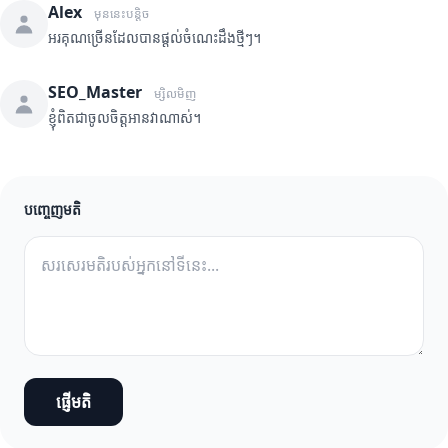
Alex
មុននេះបន្តិច
អរគុណច្រើនដែលបានផ្តល់ចំណេះដឹងថ្មីៗ។
SEO_Master
ម្សិលមិញ
ខ្ញុំពិតជាចូលចិត្តអានវាណាស់។
បញ្ចេញមតិ
ផ្ញើមតិ