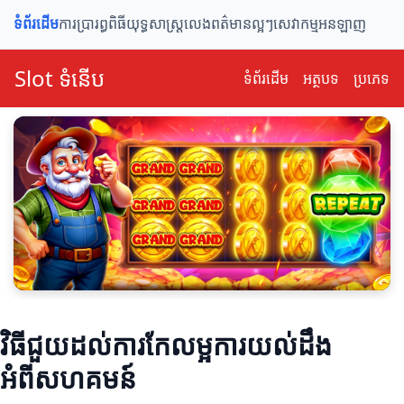
ទំព័រដើម
ការប្រារព្ធពិធី
យុទ្ធសាស្ត្រលេង
ពត៌មានល្អៗ
សេវាកម្មអនឡាញ
Slot ទំនើប
ទំព័រ​ដើម
អត្ថបទ
ប្រភេទ
វិធីជួយដល់ការកែលម្អការយល់ដឹង
អំពីសហគមន៍