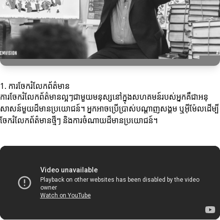
1. ការចែករំលែកព័ត៌មាន
ការចែករំលែកព័ត៌មានល្អៗជាមួយមនុស្សនៅក្នុងសហគមន៍របស់អ្នកគឺជាអនុ
សាសន៍មួយដ៏មានប្រយោជន៍។ អ្នកអាចប្រើប្រាស់បណ្តាញសង្គម ឬអ៊ីម៉ែលដើម្បី
ចែករំលែកព័ត៌មានថ្មីៗ និងការចំណាយដ៏មានប្រយោជន៍។