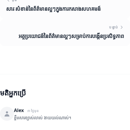
សារៈសំខាន់នៃព័ត៌មានល្អៗក្នុងការកសាងសហគមន៍
បន្ទាប់
អត្ថប្រយោជន៍នៃព័ត៌មានល្អៗសម្រាប់ការបង្កើនប្រសិទ្ធភាព
មតិអ្នកប្រើ
Alex
៣ ថ្ងៃមុន
ខ្លឹមសារច្បាស់លាស់ ងាយយល់ណាស់។