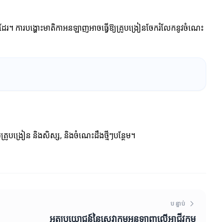
ផងដែរ។ ការបង្ហោះមាតិកាអនឡាញអាចធ្វើឱ្យគ្រូបង្រៀនចែករំលែកនូវចំណេះ
្រូបង្រៀន និងសិស្ស, និងចំណេះដឹងថ្មីៗបន្ថែម។
បន្ទាប់
អត្ថប្រយោជន៍នៃសេវាកម្មអនឡាញលើអាជីវកម្ម