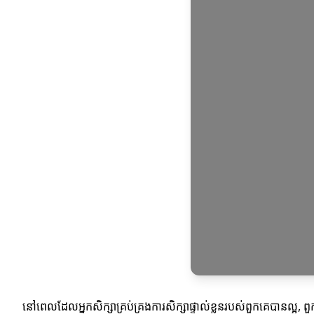
នៅពេលដែលអ្នកសិក្សាគ្រប់គ្រងការសិក្សាផ្ទាល់ខ្លួនរបស់ពួកគេបានល្