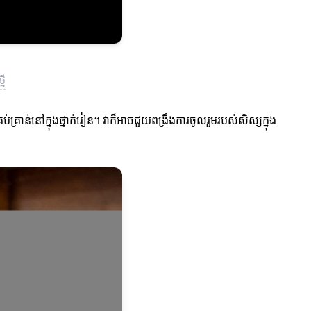
មី
គ្រាន់នៅក្នុងថ្នាក់រៀន។ វាក៏អាចជួយពង្រឹងការចូលរួមរបស់សិស្សក្នុង