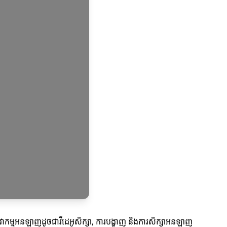
ាកម្មអនឡាញដូចជាវីដេអូសិក្សា, ការបង្ហាញ និងការសិក្សាអនឡាញ