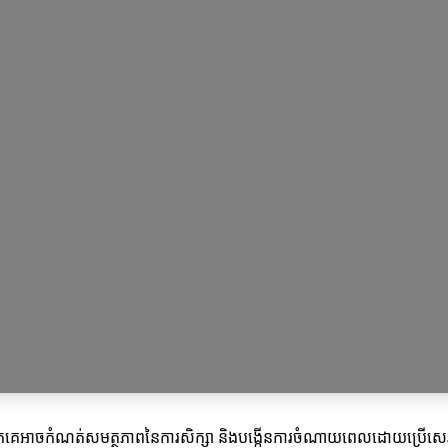
អ, ពួកគេអាចកំណត់សមត្ថភាពនៃការសិក្សា និងបង្កើនការចំណាយពេលដោយប្រើសេវ