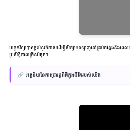
បច្ចេកវិទ្យាបានផ្តល់នូវឱកាសដើម្បីសិក្សាអនឡាញនៅគ្រប់កន្លែងនិងពេ
ប្រសិទ្ធិភាពច្រើនបំផុត។
🔗
អត្ថន័យនៃការប្រារព្ធពិធីក្នុងជីវិតរបស់យើង