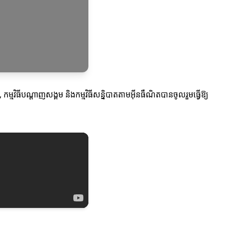
្មវិធីបណ្ដាញសង្គម និងកម្មវិធីសន្និបាតតាមអ៊ីនធឺណិតបានចូលរួមធ្វើឱ្យ