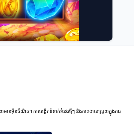
អ៊ីនធឺណិត។ ការបង្កើតទំនាក់ទំនងថ្មីៗ និងភាពងាយស្រួលក្នុងការ