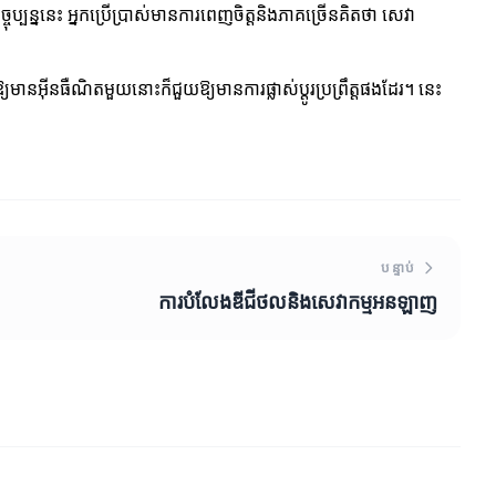
ុប្បន្ននេះ អ្នកប្រើប្រាស់មានការពេញចិត្តនិងភាគច្រើនគិតថា សេវា
ានអ៊ីនធឺណិតមួយនោះក៏ជួយឱ្យមានការផ្លាស់ប្តូរប្រព្រឹត្តផងដែរ។ នេះ
បន្ទាប់
ការបំលែងឌីជីថលនិងសេវាកម្មអនឡាញ