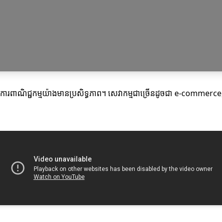
រការពាណិជ្ជកម្មយ៉ាងមានប្រសិទ្ធភាព។ សេវាកម្មជាច្រើនដូចជា e-commerce, កម