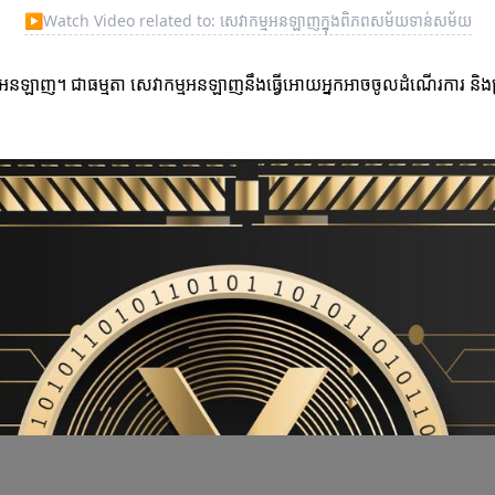
▶
Watch Video related to: សេវាកម្មអនឡាញក្នុងពិភពសម័យទាន់សម័យ
េវាកម្មអនឡាញ។ ជាធម្មតា សេវាកម្មអនឡាញនឹងធ្វើអោយអ្នកអាចចូលដំណើរកា