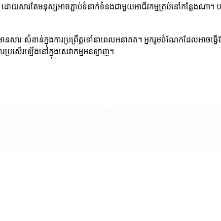
ង, ដោយសារតែមនុស្សអាចភ្ជាប់ទំនាក់ទំនងជាមួយអាជីវកម្មគ្រប់នៅកន្លែងណា។ បច្ច
នសារៈសំខាន់ក្នុងការប្រព្រឹត្តទៅនាពេលអនាគត។ អ្នករួមចំណែកដែលអាចធ្វើឱ្យម
ខងារប្រសើរឡើងនៅក្នុងសេវាកម្មអនឡាញ។