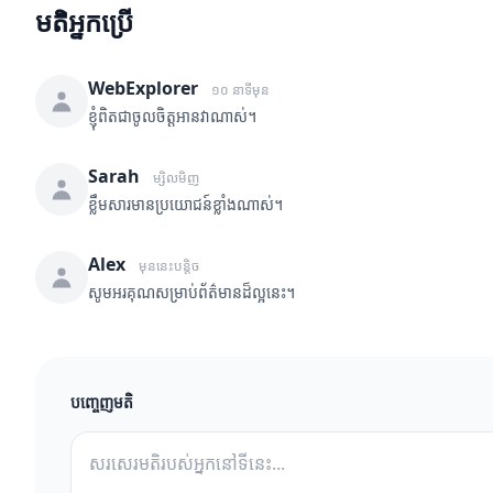
មតិអ្នកប្រើ
WebExplorer
១០ នាទីមុន
ខ្ញុំពិតជាចូលចិត្តអានវាណាស់។
Sarah
ម្សិលមិញ
ខ្លឹមសារមានប្រយោជន៍ខ្លាំងណាស់។
Alex
មុននេះបន្តិច
សូមអរគុណសម្រាប់ព័ត៌មានដ៏ល្អនេះ។
បញ្ចេញមតិ