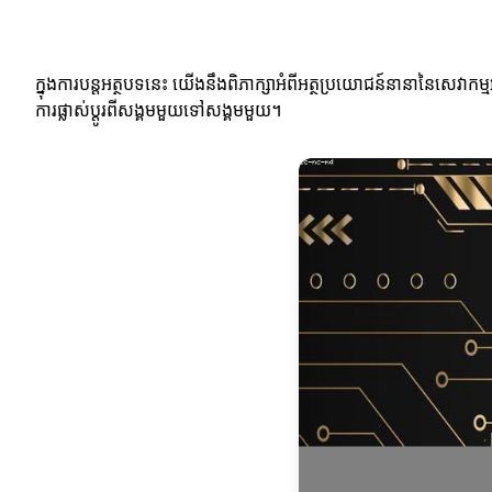
ក្នុងការបន្តអត្ថបទនេះ យើងនឹងពិភាក្សាអំពីអត្ថប្រយោជន៍នានានៃស
ការផ្លាស់ប្តូរពីសង្គមមួយទៅសង្គមមួយ។