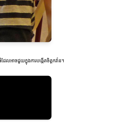
ីដែលអាចជួយក្នុងការបង្កើតចិត្ដកវ៉ាន។