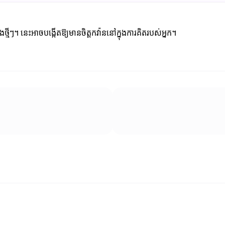
មីៗ។ នេះអាចបង្កើតឱ្យមានចិត្ដកវ៉ាននៅក្នុងការគិតរបស់អ្នក។