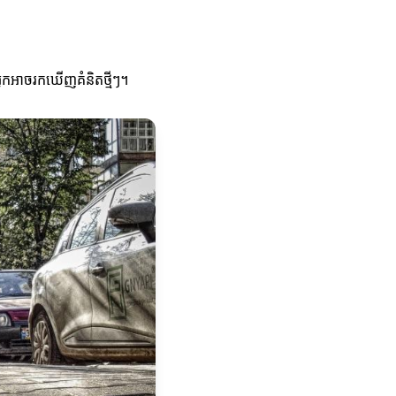
្នកអាចរកឃើញគំនិតថ្មីៗ។