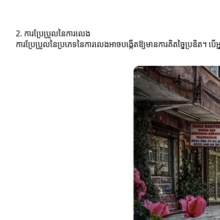
2. ការប្រែប្រួលនៃការលេង
ការប្រែប្រួលនៃប្រភេទនៃការលេងអាចបង្កើតឱ្យមានការគិតច្នៃប្រឌិត។ 