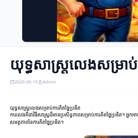
យុទ្ធសាស្ត្រលេងសម្រាប់ក
2026-06-19
Admin
យុទ្ធសាស្ត្រលេងសម្រាប់ការគិតច្នៃប្រឌិត
ការលេងគឺជាវិធីសាស្ត្រដ៏មានប្រសិទ្ធភាពសម្រាប់ការគិតច្នៃប្រឌិត។ អ្នកអាច
សមត្ថភាពនៃការគិតច្នៃប្រឌិត។