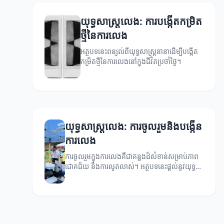
យុទ្ធសាស្ត្រលេង: ការបង្កើតកម្រិត
ថ្មីនៃការលេង
អត្ថបទនេះពន្យល់ពីយុទ្ធសាស្ត្រនានាដើម្បីបង្កើត
កម្រិតថ្មីនៃការលេងនៅក្នុងជីវិតប្រចាំថ្ងៃ។
យុទ្ធសាស្ត្រលេង: ការចូលរួមនិងបង្កើន
ការលេង
ការចូលរួមក្នុងការលេងគឺជាគន្លងដ៏សំខាន់សម្រាប់ភាព
ជោគជ័យ និងការលូតលាស់។ អត្ថបទនេះផ្តល់នូវយុទ្ធ
សាស្ត្រដ៏មានប្រសិទ្ធភាពក្នុងការបង្កើនការចូលរួមនិង
ភាពរីកចម្រើន។