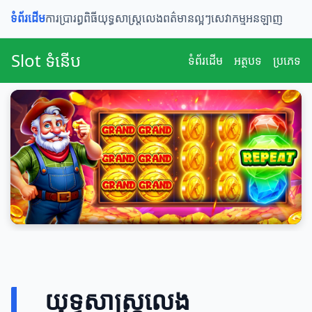
ទំព័រដើម
ការប្រារព្ធពិធី
យុទ្ធសាស្ត្រលេង
ពត៌មានល្អៗ
សេវាកម្មអនឡាញ
Slot ទំនើប
ទំព័រ​ដើម
អត្ថបទ
ប្រភេទ
យុទ្ធសាស្ត្រលេង