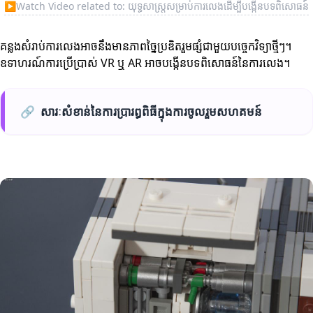
▶
Watch Video related to: យុទ្ធសាស្ត្រសម្រាប់ការលេងដើម្បីបង្កើនបទពិសោធន៍
គន្លងសំរាប់ការលេងអាចនឹងមានភាពច្នៃប្រឌិតរួមផ្សំជាមួយបច្ចេកវិទ្យាថ្មីៗ។
ឧទាហរណ៍ការប្រើប្រាស់ VR ឬ AR អាចបង្កើនបទពិសោធន៍នៃការលេង។
🔗
សារៈសំខាន់នៃការប្រារព្ធពិធីក្នុងការចូលរួមសហគមន៍