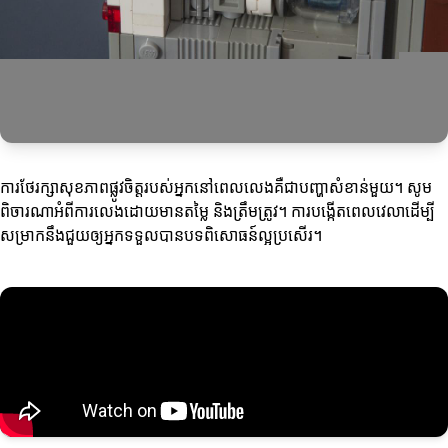
ការថែរក្សាសុខភាពផ្លូវចិត្តរបស់អ្នកនៅពេលលេងគឺជាបញ្ហា​សំខាន់មួយ។ សូម
ពិចារណាអំពីការលេងដោយមានតម្លៃ និងត្រឹមត្រូវ។ ការបង្កើតពេលវេលាដើម្បី
សម្រាកនឹងជួយឲ្យអ្នកទទួលបានបទពិសោធន៍ល្អប្រសើរ។