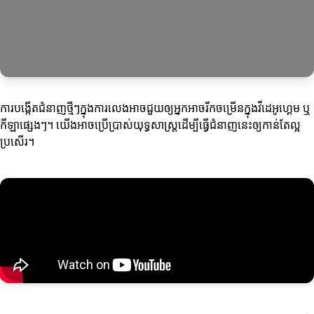
ការបង្កើតជំនាញថ្មីៗក្នុងការលេងអាចជួយឲ្យអ្នកអាចរីកចម្រើនក្នុងវីដេអូហ្គេម ឬ
កីឡាផ្សេងៗ។ យើងអាចប្រើប្រាស់យុទ្ធសាស្ត្រដើម្បីធ្វើជំនាញនេះឲ្យកាន់តែល្អ
ប្រសើរ។