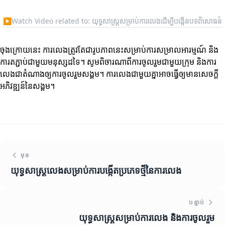
▶
Watch Video related to: យុទ្ធសាស្ត្រសម្រាប់ការលេងដើម្បីបង្កើនបទពិសោធន៍
ចុងក្រោយនេះ ការលេងត្រូវតែជារូបភាពនេះសម្រាប់ការសម្រាលអារម្មណ៍ និង
ការតភ្ជាប់ជាមួយមនុស្សដទៃ។ សូមពិចារណាពីការចូលរួមជាមួយក្រុម និងការ
លេងជាតំណាងឲ្យការចូលរួមសង្គម។ ការលេងជាមួយគ្នាអាចធ្វើឲ្យមានសេចក្តី
អភិវឌ្ឍន៍នៃសង្គម។
មុន
យុទ្ធសាស្ត្រលេងសម្រាប់ការបង្កើតប្រភេទថ្មីនៃការលេង
បន្ទាប់
យុទ្ធសាស្ត្រសម្រាប់ការលេង និងការចូលរួម