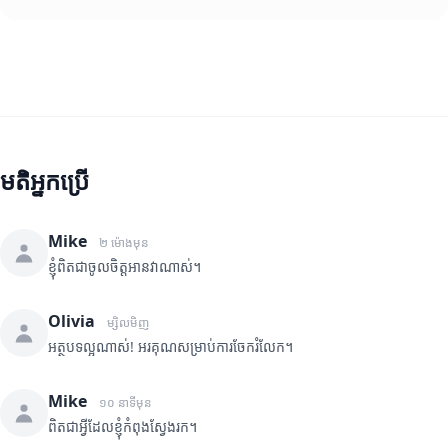
មតិអ្នកប្រើ
Mike
២ ម៉ោងមុន
ខ្ញុំពិតជាចូលចិត្តអានវាណាស់។
Olivia
ម្សិលមិញ
អត្ថបទល្អណាស់! អរគុណសម្រាប់ការចែករំលែក។
Mike
១០ នាទីមុន
ពិតជាអ្វីដែលខ្ញុំកំពុងស្វែងរក។