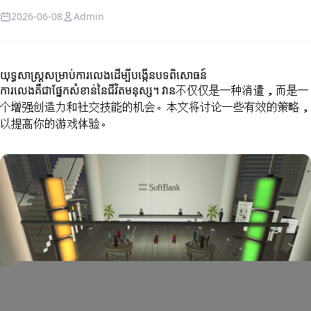
2026-06-08
Admin
យុទ្ធសាស្ត្រសម្រាប់ការលេងដើម្បីបង្កើនបទពិសោធន៍
ការលេងគឺជាផ្នែកសំខាន់នៃជីវិតមនុស្ស។ វាន不仅仅是一种消遣，而是一
个增强创造力和社交技能的机会。本文将讨论一些有效的策略，
以提高你的游戏体验。