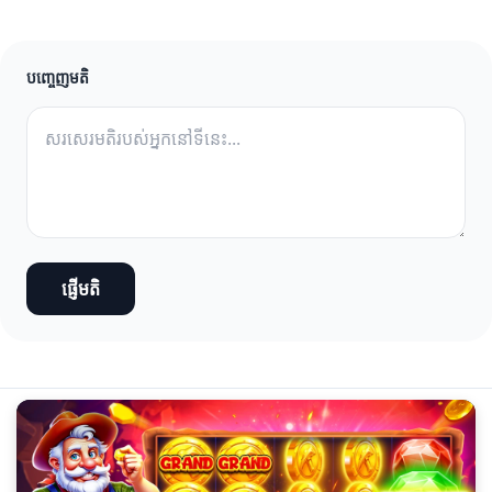
បញ្ចេញមតិ
ផ្ញើមតិ