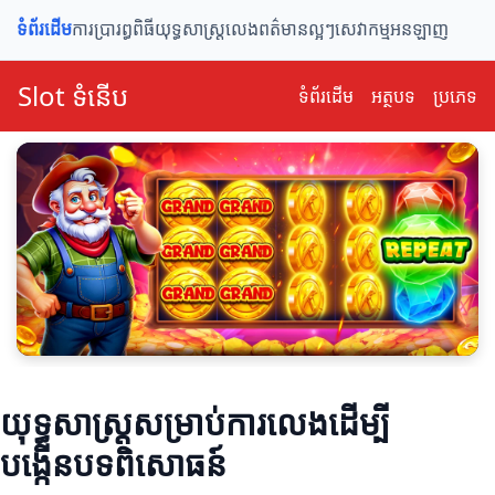
ទំព័រដើម
ការប្រារព្ធពិធី
យុទ្ធសាស្ត្រលេង
ពត៌មានល្អៗ
សេវាកម្មអនឡាញ
Slot ទំនើប
ទំព័រ​ដើម
អត្ថបទ
ប្រភេទ
យុទ្ធសាស្ត្រសម្រាប់ការលេងដើម្បី
បង្កើនបទពិសោធន៍