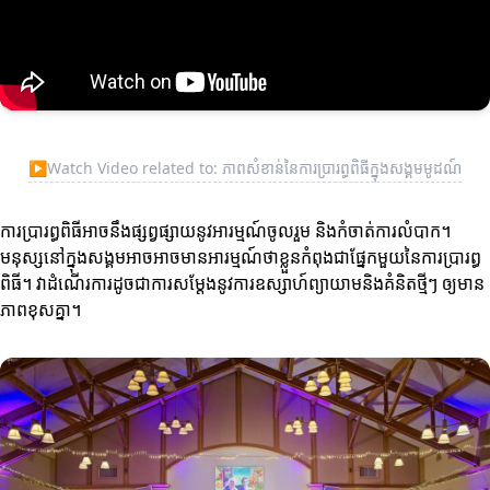
▶
Watch Video related to: ភាពសំខាន់នៃការប្រារព្ធពិធីក្នុងសង្គមមូដណ៍
ការប្រារព្ធពិធីអាចនឹងផ្សព្វផ្សាយនូវអារម្មណ៍ចូលរួម និងកំចាត់ការលំបាក។
មនុស្សនៅក្នុងសង្គមអាចអាចមានអារម្មណ៍ថាខ្លួនកំពុងជាផ្នែកមួយនៃការប្រារព្ធ
ពិធី។ វាដំណើរការដូចជាការសម្ដែងនូវការឧស្សាហ៍ព្យាយាមនិងគំនិតថ្មីៗ ឲ្យមាន
ភាពខុសគ្នា។