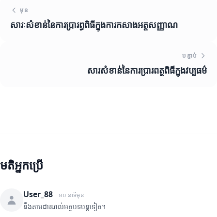
មុន
សារៈសំខាន់នៃការប្រារព្ធពិធីក្នុងការកសាងអត្តសញ្ញាណ
បន្ទាប់
សារសំខាន់នៃការប្រារពត្ថពិធីក្នុងវប្បធម៌
មតិអ្នកប្រើ
User_88
១០ នាទីមុន
នឹងតាមដានរាល់អត្ថបទបន្តទៀត។