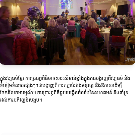
ក្នុងវប្បធម៌ខ្មែរ ការប្រារព្ធពិធីមានសារៈសំខាន់ខ្លាំងក្នុងការបង្ហាញពីវប្បធម៌ និង
ទំនៀមទំលាប់ផ្សេងៗ។ វាបង្ហាញពីការតភ្ជាប់រវាងមនុស្ស និងឱកាសដើម្បី
ចែករំលែកអារម្មណ៍។ ការប្រារព្ធពិធីជួយបង្កើនកំលាំងនៃសហគមន៍ និងគាំទ្រ
ដល់ការអភិវឌ្ឍន៍សង្គម។