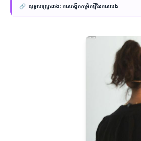
🔗
យុទ្ធសាស្ត្រលេង: ការបង្កើតកម្រិតថ្មីនៃការលេង