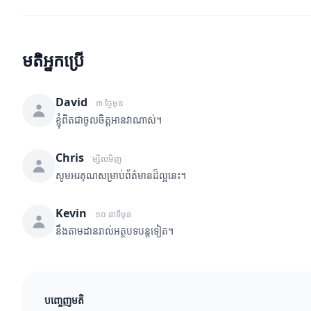
មតិអ្នកប្រើ
David
៣ ថ្ងៃមុន
ខ្ញុំពិតជាចូលចិត្តអានវាណាស់។
Chris
ម្សិលមិញ
សូមអរគុណសម្រាប់ព័ត៌មានដ៏ល្អនេះ។
Kevin
១០ នាទីមុន
នឹងតាមដានរាល់អត្ថបទបន្តទៀត។
បញ្ចេញមតិ