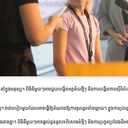
គ្នានៅក្នុងមនុស្ស។ ពិធីនីមួយៗអាចជួយបង្កើតអត្ថន័យថ្មីៗ និងការបង្កើតភាពស៊ីវិ
ស្ស។ វាជារបៀបមួយដែលអាចធ្វើឱ្យតំណាងឱ្យការចូលរួមទាំងឡាយ។ ក្នុងការប្រារព្ធពិ
វាងគ្នា។ ពិធីនីមួយៗអាចផ្តល់ជូននូវបទពិសោធន៍ថ្មីៗ និងការប្រកួតប្រជែងដ៏អស្