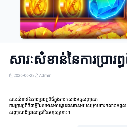
សារៈសំខាន់នៃការប្រារព
2026-06-28
Admin
សារៈសំខាន់នៃការប្រារព្ធពិធីក្នុងការកសាងអត្តសញ្ញាណ
ការប្រារព្ធពិធីជាអ្វីដែលមានមូលដ្ឋានធនធានមួយសម្រាប់ការកសាងអត្តសញ
សញ្ញាណដ៏ជ្រាលជ្រៅនៃមនុស្សនោះ។