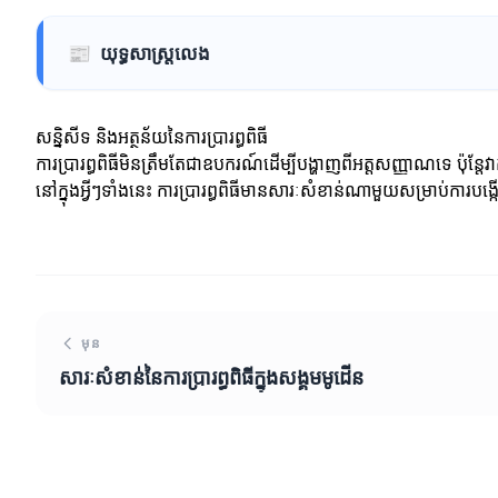
📰
យុទ្ធសាស្ត្រលេង
សន្និសីទ និងអត្ថន័យនៃការប្រារព្ធពិធី
ការប្រារព្ធពិធីមិនត្រឹមតែជាឧបករណ៍ដើម្បីបង្ហាញពីអត្តសញ្ញាណទេ ប៉ុន្ត
នៅក្នុងអ្វីៗទាំងនេះ ការប្រារព្ធពិធីមានសារៈសំខាន់ណាមួយសម្រាប់ការបង្កើត
មុន
សារៈសំខាន់នៃការប្រារព្ធពិធីក្នុងសង្គមមូដើន