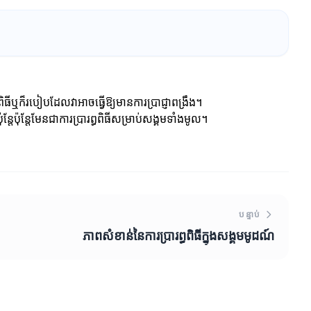
ពិធីឬក៏របៀបដែលវាអាចធ្វើឱ្យមានការប្រាជ្ញាពង្រឹង។
្តែប៉ុន្តែមែនជាការប្រារព្ធពិធីសម្រាប់សង្គមទាំងមូល។
បន្ទាប់
ភាពសំខាន់នៃការប្រារព្ធពិធីក្នុងសង្គមមូដណ៍