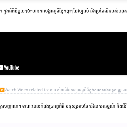
ួកគេ។ ក្នុងពិធីនីមួយៗមักមានការបង្ហាញពីផ្នែកខ្លះៗនៃវប្បធម៌ និងប្រពៃណីរប
▶
Watch Video related to: សារៈសំខាន់នៃការប្រារព្ធពិធីក្នុងការកសាងអត្តសញ្ញា
ះ និងអត្តសញ្ញាណ។ ខណៈពេលកំពុងប្រារព្ធពិធី មនុស្សអាចចែករំលែកអារម្មណ៍ និង