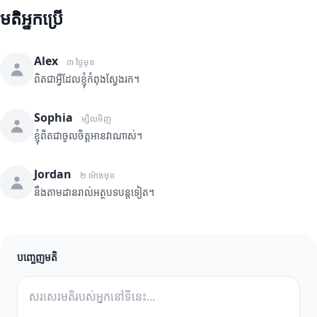
មតិអ្នកប្រើ
Alex
៣ ថ្ងៃមុន
ពិតជាអ្វីដែលខ្ញុំកំពុងស្វែងរក។
Sophia
ម្សិលមិញ
ខ្ញុំពិតជាចូលចិត្តអានវាណាស់។
Jordan
២ ម៉ោងមុន
នឹងតាមដានរាល់អត្ថបទបន្តទៀត។
បញ្ចេញមតិ