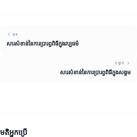
មុន
សារសំខាន់នៃការប្រារព្ធពិធីក្នុងវប្បធម៌
បន្ទាប់
សារសំខាន់នៃការប្រារព្ធពិធីក្នុងសង្គម
មតិអ្នកប្រើ