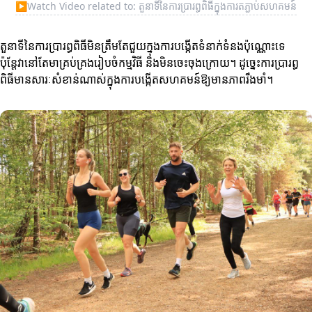
▶
Watch Video related to: តួនាទីនៃការប្រារព្ធពិធីក្នុងការតភ្ជាប់សហគមន៍
តួនាទីនៃការប្រារព្ធពិធីមិនត្រឹមតែជួយក្នុងការបង្កើតទំនាក់ទំនងប៉ុណ្ណោះទេ
ប៉ុន្តែវានៅតែមាគ្រប់គ្រងរៀបចំកម្មវិធី និងមិនចេះចុងក្រោយ។ ដូច្នេះការប្រារព្ធ
ពិធីមានសារៈសំខាន់ណាស់ក្នុងការបង្កើតសហគមន៍ឱ្យមានភាពរឹងមាំ។