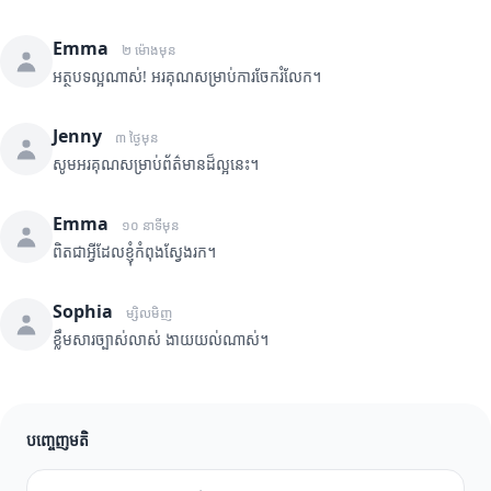
Emma
២ ម៉ោងមុន
អត្ថបទល្អណាស់! អរគុណសម្រាប់ការចែករំលែក។
Jenny
៣ ថ្ងៃមុន
សូមអរគុណសម្រាប់ព័ត៌មានដ៏ល្អនេះ។
Emma
១០ នាទីមុន
ពិតជាអ្វីដែលខ្ញុំកំពុងស្វែងរក។
Sophia
ម្សិលមិញ
ខ្លឹមសារច្បាស់លាស់ ងាយយល់ណាស់។
បញ្ចេញមតិ