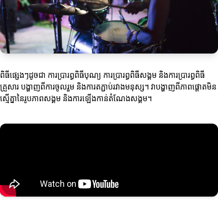
ពិធីផ្សេងៗដូចជា ការប្រារព្ធពិធីបុណ្យ ការប្រារព្ធពិធីសង្គម និងការប្រារព្ធពិធី
គ្រួសារ បង្ហាញពីការចូលរួម និងការតភ្ជាប់រវាងមនុស្ស។ វាបង្ហាញពីភាពផ្តោតមិន
ស្មើគ្នានៃរូបភាពសង្គម និងការឡើងកាន់តំណែងសង្គម។