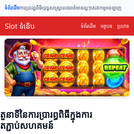
ទំព័រដើម
ការប្រារព្ធពិធី
យុទ្ធសាស្ត្រលេង
ពត៌មានល្អៗ
សេវាកម្មអនឡាញ
Slot ទំនើប
ទំព័រ​ដើម
អត្ថបទ
ប្រភេទ
តួនាទីនៃការប្រារព្ធពិធីក្នុងការ
តភ្ជាប់សហគមន៍