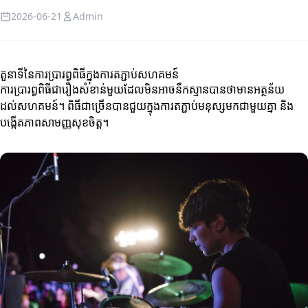
2026-06-21
Admin
តួនាទីនៃការប្រារព្ធពិធីក្នុងការតភ្ជាប់សហគមន៍
ការប្រារព្ធពិធីជារឿងសំខាន់មួយដែលមិនអាចនឹកស្មានបានថាមានអត្ថន័យ
ដល់សហគមន៍។ ពិធីជាច្រើនបានជួយក្នុងការតភ្ជាប់មនុស្សមកជាមួយគ្នា និង
បង្កើតភាពសាមញ្ញសុខចិត្ត។