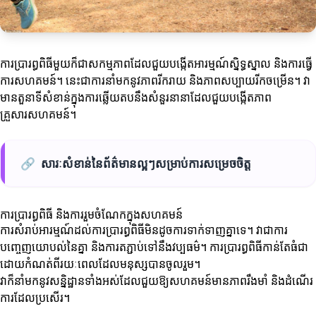
ការប្រារព្ធពិធីមួយក៏ជាសកម្មភាពដែលជួយបង្កើតអារម្មណ៍ស្និទ្ធស្នាល និងការធ្វើ
ការសហគមន៍។ នេះជាការនាំមកនូវភាពរីករាយ និងភាពសប្បាយរីកចម្រើន។ វា
មានតួនាទីសំខាន់ក្នុងការឆ្លើយតបនឹងសំនួរនានាដែលជួយបង្កើតភាព
គ្រួសារសហគមន៍។
🔗
សារៈសំខាន់នៃព័ត៌មានល្អៗសម្រាប់ការសម្រេចចិត្ត
ការប្រារព្ធពិធី និងការរួមចំណែកក្នុងសហគមន៍
ការសំរាប់អារម្មណ៍ដល់ការប្រារព្ធពិធីមិនដូចការទាក់ទាញគ្នាទេ។ វាជាការ
បញ្ចេញយោបល់នៃគ្នា និងការតភ្ជាប់ទៅនឹងវប្បធម៌។ ការប្រារព្ធពិធីកាន់តែធំជា
ដោយកំណត់ពីរយៈពេលដែលមនុស្សបានចូលរួម។
វាក៏នាំមកនូវសន្និដ្ឋានទាំងអស់ដែលជួយឱ្យសហគមន៍មានភាពរឹងមាំ និងដំណើរ
ការដែលប្រសើរ។