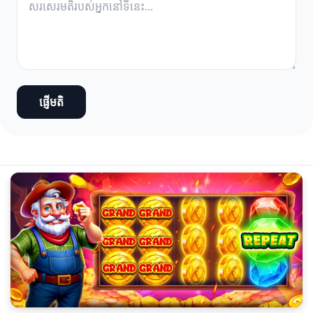
ផ្ញើមតិ