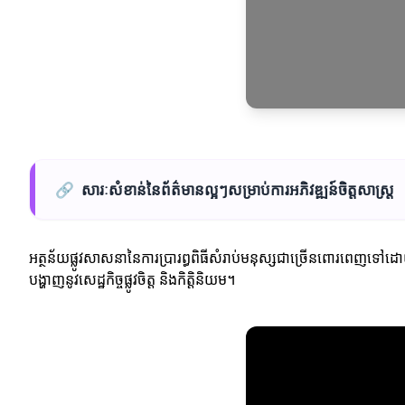
🔗
សារៈសំខាន់នៃព័ត៌មានល្អៗសម្រាប់ការអភិវឌ្ឍន៍ចិត្តសាស្រ្ត
អត្ថន័យផ្លូវសាសនានៃការប្រារព្ធពិធីសំរាប់មនុស្សជាច្រើនពោរពេញទៅដ
បង្ហាញនូវសេដ្ឋកិច្ចផ្លូវចិត្ត និងកិត្តិនិយម។