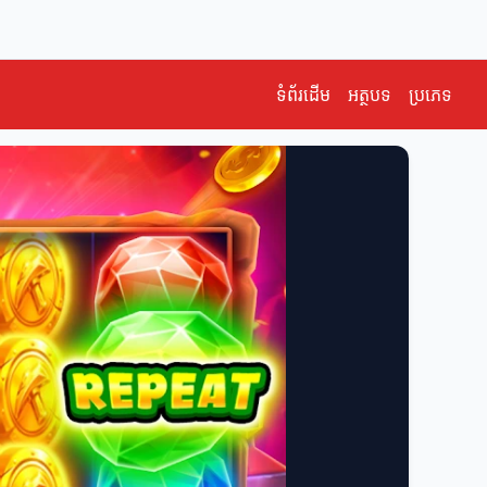
ទំព័រ​ដើម
អត្ថបទ
ប្រភេទ