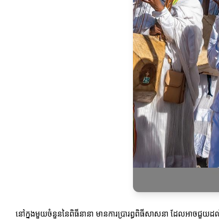
នៅក្នុងមួយចំនួននៃពិធីនានា មានការប្រារព្ធពិធីសាសនា ដែលអាចជួយដល់ម