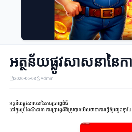
អត្ថន័យផ្លូវសាសនា​នៃការប
2026-06-08
Admin
អត្ថន័យផ្លូវសាសនា​នៃការប្រារព្ធពិធី
នៅក្នុងប្រពៃណីនានា ការប្រារព្ធពិធីត្រូវបានមើលថាជាការធ្វើឱ្យផ្សេងគ្