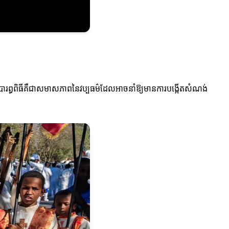
 ការប្រារព្ធពិធីគឺជាសមាសភាពនៃវប្បធម៌ដែលអាចនាំឱ្យមានការបង្កើតសំណង់