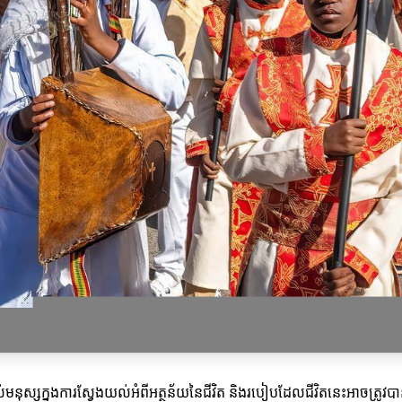
នុស្សក្នុងការស្វែងយល់អំពីអត្ថន័យនៃជីវិត និងរបៀបដែលជីវិតនេះអាចត្រូវបា