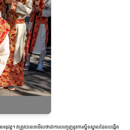
នអនុវត្ត។ វាត្រូវបានគេមើលថាជាការបញ្ចេញនូវការស្និទស្នាលដែលបង្កើត