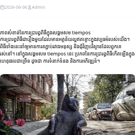
2026-06-06
Admin
ភាពសំខាន់នៃការប្រារព្ធពិធីក្នុងសង្គមសម tiempos
ការប្រារព្ធពិធីជារឿងមួយដែលមានអត្ថន័យល្អឥតខ្ចោះក្នុងវប្បធម៌របស់យើង។
ពិធីទាំងនេះនាំឲ្យមានការតភ្ជាប់រវាងមនុស្ស និងជុំវិញបរិស្ថានដែលពួកគេ
រស់នៅ។ នៅក្នុងសង្គមសម tiempos នេះ ប្រភពនៃការប្រារព្ធពិធីកើតឡើងក្នុង
ហេតុផលជាច្រើន ដូចជា ការ​ទំនាក់ទំនង និងការអភិវឌ្ឍន៍។