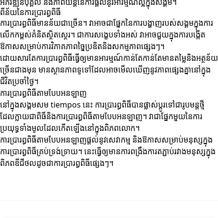
អភិវឌ្ឍន៍បុគ្គល និងភាពយន្តនៃការផ្តល់នូវអារម្មណ៍ល្អក្នុងសង្គម។
ពីន័យនៃការប្រារព្ធពិធី
ការប្រារព្ធពិធីមានន័យជាច្រើន។ វាអាចជាផ្នែកនៃការបង្ហាញរបស់សង្គមក្នុងការ
លើកកម្ពស់គំនិតស្ថិតស្ថេរ។ ជាការសង្ខេបទាំងអស់ វាអាចជួយក្នុងការបង្កើត
ឱកាសសម្រាប់ការវិភាគភាពច្នៃប្រឌិតនិងសកម្មភាពផ្សេងៗ។
ដោយសារតែការប្រារព្ធពិធីធ្វើឲ្យមានអារម្មណ៍កាន់តែកាន់តែមានតម្លៃនិងអត្ថន័យ
ច្រើនជាងមុន មានស្ថានភាពទូទៅដែលអាចមើលឃើញនូវភាពផ្សេងគ្នានៅក្នុង
ជីវិតប្រចាំថ្ងៃ។
ការប្រារព្ធពិធីតាមបែបអនឡាញ
នៅក្នុងសង្គមសម tiempos នេះ ការប្រារព្ធពិធីបានផ្លាស់ប្តូរទៅជារូបមន្តថ្មី
ដែលក្លាយជាពិធីនិងការប្រារព្ធពិធីតាមបែបអនឡាញ។ វាជាផ្នែកមួយនៃការ
ប្រយុទ្ធទាំងមូលដែលកើតឡើងនៅក្នុងពិភពលោក។
ការប្រារព្ធពិធីតាមបែបអនឡាញផ្តល់នូវសេវាកម្ម និងឱកាសសម្រាប់មនុស្សក្នុង
ការប្រារព្ធពិធីគ្រប់ទ្រង់ទ្រាយ។ នេះធ្វើឲ្យមានការពង្រឹងការតភ្ជាប់រវាងមនុស្សក្នុង
ពិភពឌីជីថលដូចជាការប្រារព្ធពិធីផ្សេងៗ។