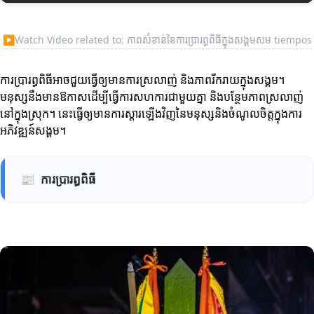
▶
Watch Video related to: ភាពសំខាន់នៃការប្រារព្ធពិធីក្នុងសង្គមសម tiempos
ការប្រារព្ធពិធីអាចជួយធ្វើឲ្យមានការស្រលាញ់ និងភាពរីករាយក្នុងសង្គម។
មនុស្សនឹងមានឱកាសដើម្បីធ្វើការសហការជាមួយគ្នា និងបន្ថែមភាពស្រលាញ់
នៅក្នុងស្រុក។ នេះធ្វើឲ្យមានការស្ដារឡើងវិញនៃមនុស្សនិងចំណូលចិត្តក្នុងការ
អភិវឌ្ឍន៍សង្គម។
📰
ការប្រារព្ធពិធី