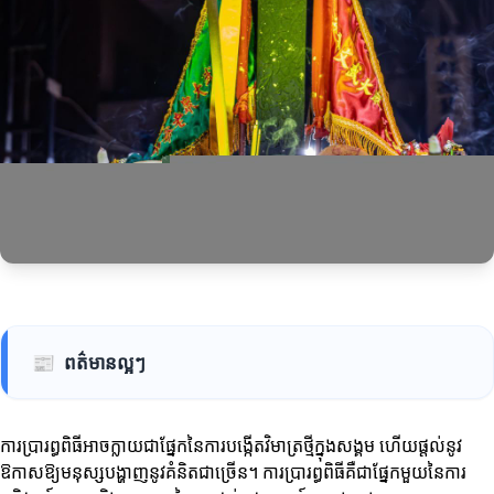
📰
ពត៌មានល្អៗ
ការប្រារព្ធពិធីអាចក្លាយជាផ្នែកនៃការបង្កើតវិមាត្រថ្មីក្នុងសង្គម ហើយផ្តល់នូវ
ឱកាសឱ្យមនុស្សបង្ហាញនូវគំនិតជាច្រើន។ ការប្រារព្ធពិធីគឺជាផ្នែកមួយនៃការ