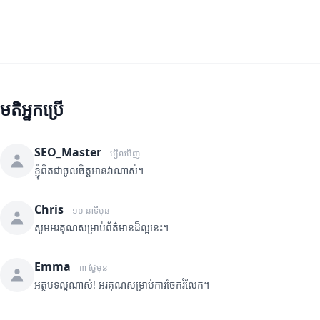
មតិអ្នកប្រើ
SEO_Master
ម្សិលមិញ
ខ្ញុំពិតជាចូលចិត្តអានវាណាស់។
Chris
១០ នាទីមុន
សូមអរគុណសម្រាប់ព័ត៌មានដ៏ល្អនេះ។
Emma
៣ ថ្ងៃមុន
អត្ថបទល្អណាស់! អរគុណសម្រាប់ការចែករំលែក។