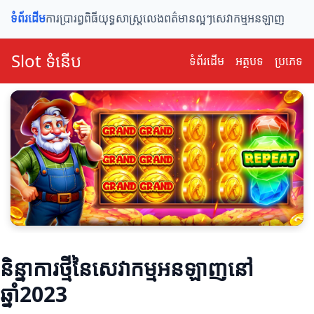
ទំព័រដើម
ការប្រារព្ធពិធី
យុទ្ធសាស្ត្រលេង
ពត៌មានល្អៗ
សេវាកម្មអនឡាញ
Slot ទំនើប
ទំព័រ​ដើម
អត្ថបទ
ប្រភេទ
និន្នាការថ្មីនៃសេវាកម្មអនឡាញនៅ
ឆ្នាំ2023