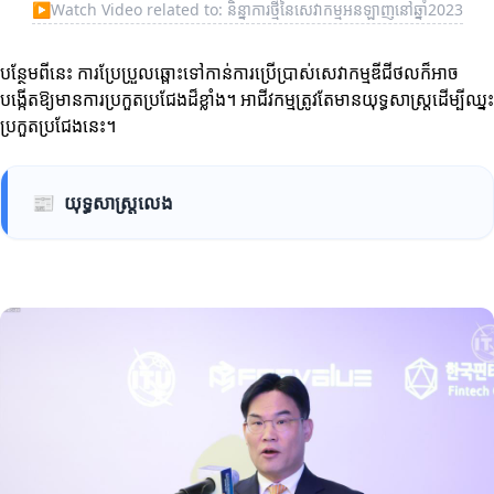
▶
Watch Video related to: និន្នាការថ្មីនៃសេវាកម្មអនឡាញនៅឆ្នាំ2023
បន្ថែមពីនេះ ការប្រែប្រួលឆ្ពោះទៅកាន់ការប្រើប្រាស់សេវាកម្មឌីជីថលក៏អាច
បង្កើតឱ្យមានការប្រកួតប្រជែងដ៏ខ្លាំង។ អាជីវកម្មត្រូវតែមានយុទ្ធសាស្ត្រដើម្បីឈ្នះ
ប្រកួតប្រជែងនេះ។
📰
យុទ្ធសាស្ត្រលេង