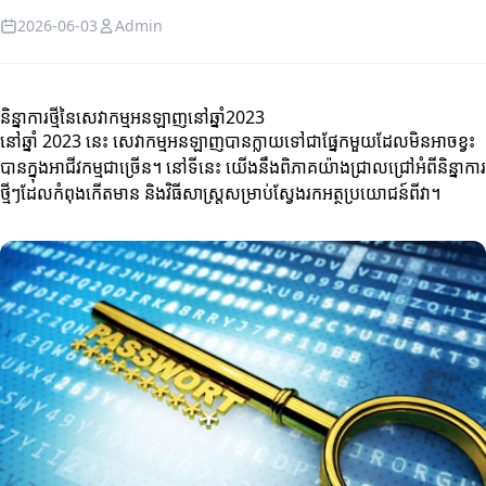
2026-06-03
Admin
និន្នាការថ្មីនៃសេវាកម្មអនឡាញនៅឆ្នាំ2023
នៅឆ្នាំ 2023 នេះ សេវាកម្មអនឡាញបានក្លាយទៅជាផ្នែកមួយដែលមិនអាចខ្វះ
បានក្នុងអាជីវកម្មជាច្រើន។ នៅទីនេះ យើងនឹងពិភាគយ៉ាងជ្រាលជ្រៅអំពីនិន្នាការ
ថ្មីៗដែលកំពុងកើតមាន និងវិធីសាស្រ្តសម្រាប់ស្វែងរកអត្ថប្រយោជន៍ពីវា។