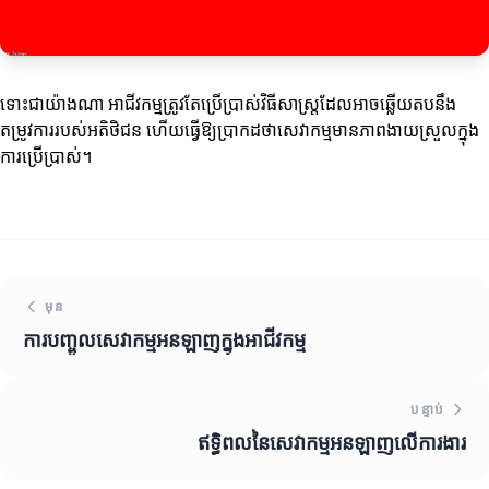
ទោះជាយ៉ាងណា អាជីវកម្មត្រូវតែប្រើប្រាស់វិធីសាស្ត្រដែលអាចឆ្លើយតបនឹង
តម្រូវការរបស់អតិថិជន ហើយធ្វើឱ្យប្រាកដថាសេវាកម្មមានភាពងាយស្រួលក្នុង
ការប្រើប្រាស់។
មុន
ការបញ្ចូលសេវាកម្មអនឡាញក្នុងអាជីវកម្ម
បន្ទាប់
ឥទ្ធិពលនៃសេវាកម្មអនឡាញលើការងារ