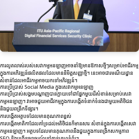
ការលូតលាស់របស់សេវាកម្មអនឡាញអាចនាំឱ្យមានឱកាសថ្មីៗសម្រាប់អាជីវកម្ម
ក្នុងការអភិវឌ្ឍន៍ផលិតផលដែលមាននិមិត្តសញ្ញាថ្មី។ នេះអាចជារមណីយដ្ឋាន
សំខាន់ដែលអាជីវកម្មអាចយកទៅអភិវឌ្ឍន៍។
ការប្រើប្រាស់ Social Media ក្នុងសេវាកម្មអនឡាញ
ការប្រើប្រាស់សង្គមបណ្ដាញបានក្លាយទៅជាផ្នែកមួយដ៏សំខាន់សម្រាប់សេវា
កម្មអនឡាញ។ វាអាចជួយអាជីវកម្មក្នុងការបង្កើតទំនាក់ទំនងជាមួយអតិថិជន
និងជួយពង្រីកទីផ្សារ។
ការបង្កើតអត្ថបទដែលមានគុណភាពខ្ពស់
ការបង្កើតមាតិកាដែលគាំទ្រដល់អតិថិជនក៏មានសារៈសំខាន់ក្នុងការបង្កើតសេវា
កម្មអនឡាញ។ អត្ថបទដែលមានគុណភាពនឹងជួយក្នុងការពង្រីកសកម្មភាព
SEO និងបង្កើនចរាចរណ៍ទៅកាន់គេហទំព័រ។