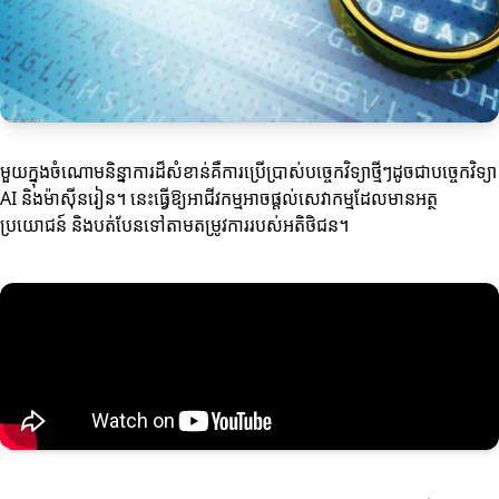
មួយក្នុងចំណោមនិន្នាការដ៏សំខាន់គឺការប្រើប្រាស់បច្ចេកវិទ្យាថ្មីៗដូចជាបច្ចេកវិទ្យា
AI និងម៉ាស៊ីនរៀន។ នេះធ្វើឱ្យអាជីវកម្មអាចផ្តល់សេវាកម្មដែលមានអត្ថ
ប្រយោជន៍ និងបត់បែនទៅតាមតម្រូវការរបស់អតិថិជន។