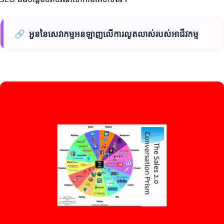
🔗
អួននៃសេវាកម្មអនឡាញលើការលូតលាស់របស់អាជីវកម្ម