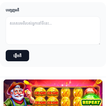
បញ្ចេញមតិ
ផ្ញើមតិ