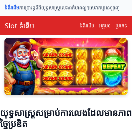
ទំព័រដើម
ការប្រារព្ធពិធី
យុទ្ធសាស្ត្រលេង
ពត៌មានល្អៗ
សេវាកម្មអនឡាញ
Slot ទំនើប
ទំព័រ​ដើម
អត្ថបទ
ប្រភេទ
យុទ្ធសាស្ត្រសម្រាប់ការលេងដែលមានភាព
ច្នៃប្រឌិត