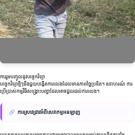
ការរួមបញ្ចូលនូវបច្ចេកវិទ្យា
បច្ចេកវិទ្យាថ្មីៗនឹងជួយបង្កើតការលេងដែលមានភាពច្នៃប្រឌិត។ ឧទាហរណ៍ ការ
ប្រើប្រាស់កម្មវិធីសង្គ្រោះបញ្ហាដែលអាចជួយដល់ការលេង។
🔗
ការស្រាវជ្រាវអំពីសេវាកម្មអនឡាញ
យុទ្ធសាស្ត្រលេងនេះអាចក្លាយជាមធ្យោបាយមួយសម្រាប់ការបង្កើតភាពច្នៃ