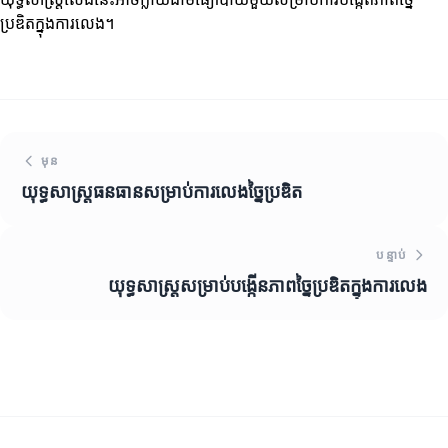
ប្រឌិតក្នុងការលេង។
មុន
យុទ្ធសាស្ត្រធនធានសម្រាប់ការលេងច្នៃប្រឌិត
បន្ទាប់
យុទ្ធសាស្ត្រសម្រាប់បង្កើនភាពច្នៃប្រឌិតក្នុងការលេង