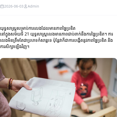
2026-06-03
Admin
យុទ្ធសាស្ត្រសម្រាប់ការលេងដែលមានភាពច្នៃប្រឌិត
នៅក្នុងសម័យទី 21 យុទ្ធសាស្ត្រលេងមានភាពជាប់ពាក់នឹងការច្នៃប្រឌិត។ ការ
លេងមិនត្រឹមតែជាប្រភេទកំសាន្តទេ ប៉ុន្តែវាក៏ជាការបង្កើតនូវភាពច្នៃប្រឌិត និង
ការសិក្សាឡើងវិញ។