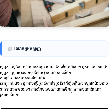
📰
សេវាកម្មអនឡាញ
យុទ្ធសាស្ត្រតែមួយមិនអាចសម្រេចបាននូវភាពច្នៃប្រឌិតទេ។ អ្នកអាចសាកល្បង
យុទ្ធសាស្ត្រលេងផ្សេងៗដើម្បីបង្កើតបទពិសោធន៍ថ្មី។
ការប្រើប្រាស់សមត្ថភាពច្នៃប្រឌិត
នៅក្នុងការលេង អ្នកអាចប្រើប្រាស់ការច្នៃប្រឌិតដើម្បីបង្កើតសកម្មភាពដែលអាច
ទាក់ទាញអ្នកចូលរួម។ ការបន្ថែមសមត្ថភាពជាច្រើនក្នុងការលេងជាដំណោះ
ស្រាយដ៏ល្អ។