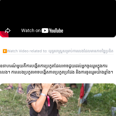
▶
Watch Video related to: យុទ្ធសាស្ត្រសម្រាប់ការលេងដែលមានភាពច្នៃប្រឌិត
ឧទាហរណ៍មួយគឺការបង្កើតការប្រកួតដែលអាចជួយដល់អ្នកចូលរួមក្នុងការ
លេង។ ការលេងប្រកួតអាចបង្កើតភាពប្រកួតប្រជែង និងការចូលរួមយ៉ាងខ្លាំង។