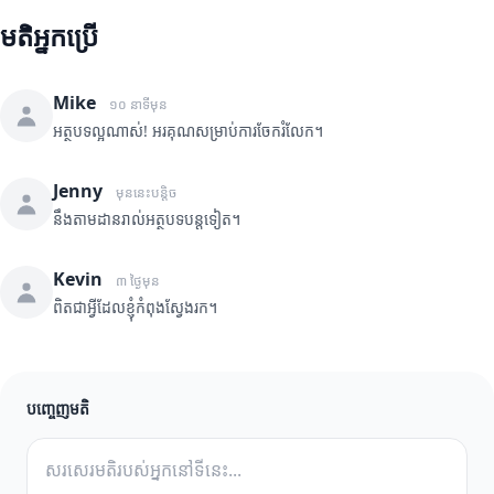
មតិអ្នកប្រើ
Mike
១០ នាទីមុន
អត្ថបទល្អណាស់! អរគុណសម្រាប់ការចែករំលែក។
Jenny
មុននេះបន្តិច
នឹងតាមដានរាល់អត្ថបទបន្តទៀត។
Kevin
៣ ថ្ងៃមុន
ពិតជាអ្វីដែលខ្ញុំកំពុងស្វែងរក។
បញ្ចេញមតិ