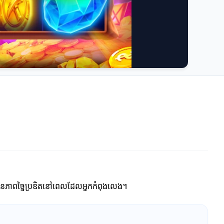
ង្កើនភាពច្នៃប្រឌិតនៅពេលដែលអ្នកកំពុងលេង។