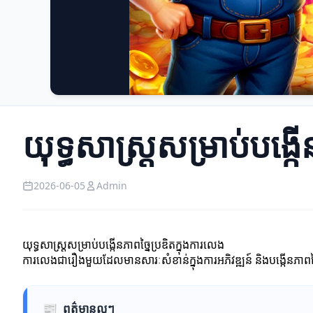
យុទ្ធសាស្ត្រសម្រាប់បង្ក
2026-06-05
Admin
យុទ្ធសាស្ត្រសម្រាប់បង្កើនភាពច្នៃប្រឌិតក្នុងការលេង
ការលេងជារឿងមួយដែលមានសារៈសំខាន់ក្នុងការអភិវឌ្ឍន៍ និងបង្កើនភាពច្
📰
ពត៌មានល្អៗ