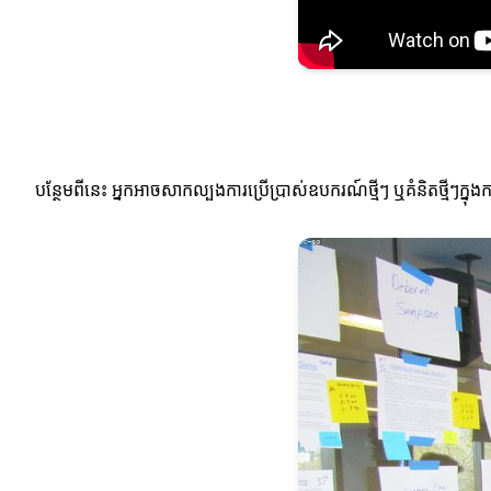
បន្ថែមពីនេះ អ្នកអាចសាកល្បងការប្រើប្រាស់ឧបករណ៍ថ្មីៗ ឬគំនិតថ្មីៗក្ន