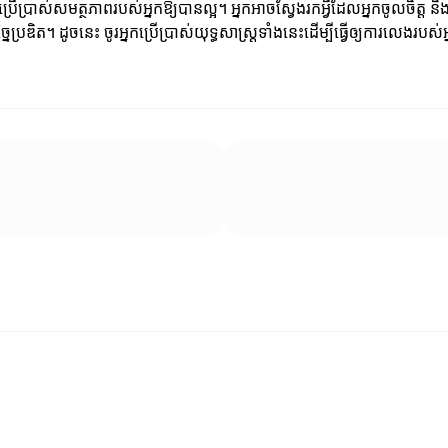
ប្រើប្រាស់សមត្ថភាពរបស់អ្នកឱ្យបានល្អ។ អ្នកអាចស្វែងរកអ្វីដែលអ្នកចូលចិត្ត
្រឌិត។ ដូចនេះ ចូរអ្នកប្រើប្រាស់យុទ្ធសាស្ត្រទាំងនេះដើម្បីធ្វើឲ្យការលេងរបស់អ្