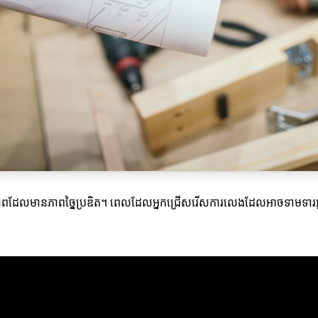
ដែលមានភាពច្នៃប្រឌិត។ ពេលដែលអ្នកជ្រើសរើសការលេងដែលអាចទាមទារអ្នកដើម្បីប