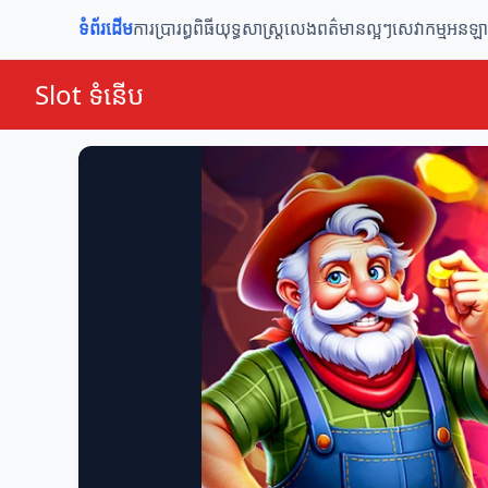
ទំព័រដើម
ការប្រារព្ធពិធី
យុទ្ធសាស្ត្រលេង
ពត៌មានល្អៗ
សេវាកម្មអនឡ
Slot ទំនើប