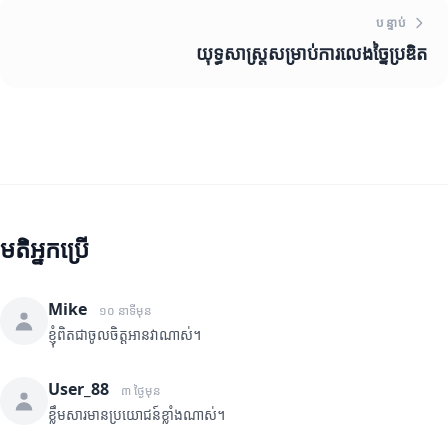
បន្ទាប់
យុទ្ធសាស្ត្រសម្រាប់ការលេងច្នៃប្រឌិត
មតិអ្នកប្រើ
Mike
១០ នាទីមុន
ខ្ញុំពិតជាចូលចិត្តអានវាណាស់។
User_88
៣ ថ្ងៃមុន
ខ្លឹមសារមានប្រយោជន៍ខ្លាំងណាស់។