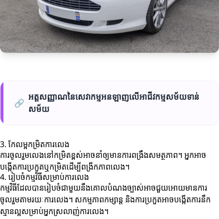
អត្តសញ្ញាណនៃសេវាកម្មអនឡាញលើអាជីវកម្មសម័យទាន់
🔗
សម័យ
3. កែលម្អកម្រិតការលេង
ការចូលរួមលេងនៅកម្រិតខ្ពស់អាចនាំឲ្យមានការពង្រឹងសមត្ថភាព។ អ្នកអាច
បង្កើតការប្រកួតឬកម្រិតដើម្បីពង្រីកភាពលេង។
4. រៀបចំកម្មវិធីសម្រាប់ការលេង
កម្មវិធីដែលបានរៀបចំជាមួយនឹងគោលបំណងច្បាស់អាចជួយអោយមានការ
ចូលរួមតាមរយៈការលេង។ សកម្មភាពកម្សាន្ត និងការប្រកួតអាចបង្កើតការនឹក
ស្មានល្អសម្រាប់អ្នកស្រលាញ់ការលេង។