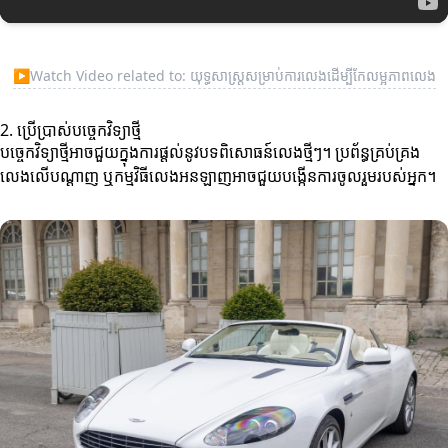
▶
Watch Video related to: យុទ្ធសាស្ត្រសម្រាប់ការលេងដើម្បីកែលម្អភាពលេង
2. ប្រើប្រាស់បច្ចេកវិទ្យាថ្មី
បច្ចេកវិទ្យាថ្មីអាចជួយក្នុងការផ្តល់នូវបទពិសោធន៍លេងថ្មីៗ។ ប្រព័ន្ធគ្រប់គ្រង
លេងលើបណ្តាញ ឬកម្មវិធីលេងអនឡាញអាចជួយបង្កើនការចូលរួមរបស់អ្នក។