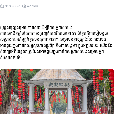
2026-06-13
Admin
យុទ្ធសាស្ត្រសម្រាប់ការលេងដើម្បីកែលម្អភាពលេង
ការលេងមិនត្រឹមតែជាការបង្ហាញពីភាពរីករាយនោះទេ ប៉ុន្តែវាក៏ជារបៀបមួយ
សម្រាប់ការអភិវឌ្ឍន៍នូវសមត្ថភាពនានា។ សម្រាប់មនុស្សគ្រប់វ័យ ការលេង
អាចជួយក្នុងការកែលម្អសុខភាពផ្លូវចិត្ត និងការសង្គម។ ក្នុងអត្ថបទនេះ យើងនឹង
ពិភាក្សាអំពីយុទ្ធសាស្ត្រដែលអាចជួយក្នុងការកែលម្អភាពលេងសម្រាប់អ្នក
និងសហគមន៍។