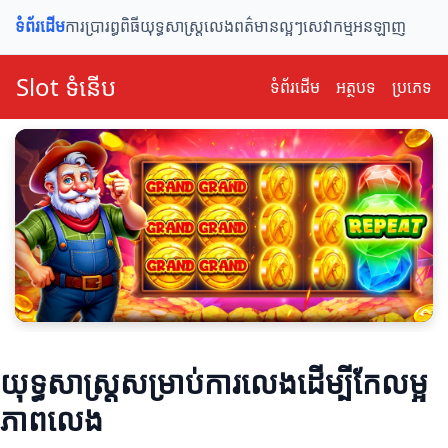
ទំព័រដើម
ការប្រារព្ធពិធី
យុទ្ធសាស្ត្រលេង
ពត៌មានល្អៗ
សេវាកម្មអនឡាញ
Slot ទំនើប
ទំព័រ​ដើម
អត្ថបទ
ប្រភេទ
យុទ្ធសាស្ត្រសម្រាប់ការលេងដើម្បីកែលម្អ
ភាពលេង