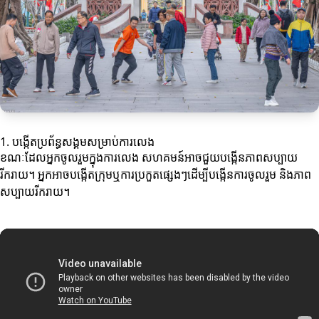
1. បង្កើតប្រព័ន្ធសង្គមសម្រាប់ការលេង
ខណៈដែលអ្នកចូលរួមក្នុងការលេង សហគមន៍អាចជួយបង្កើនភាពសប្បាយ
រីករាយ។ អ្នកអាចបង្កើតក្រុមឬការប្រកួតផ្សេងៗដើម្បីបង្កើនការចូលរួម និងភាព
សប្បាយរីករាយ។