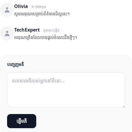
Olivia
២ ម៉ោងមុន
សូមអរគុណសម្រាប់ព័ត៌មានដ៏ល្អនេះ។
TechExpert
មុននេះបន្តិច
អរគុណច្រើនដែលបានផ្តល់ចំណេះដឹងថ្មីៗ។
បញ្ចេញមតិ
ផ្ញើមតិ