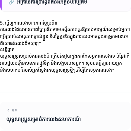
🔗
អត្រានៃការប្រារព្ធពិធីនិងអត្ថន័យវប្បធម៌
5. ធ្វើឲ្យការលេងមានភាពច្នៃប្រឌិត
ការលេងដែលមានភាពច្នៃប្រឌិតអាចបង្កើតភាពគួរឱ្យចាប់អារម្មណ៍សម្រាប់អ្នក។
ប្រើប្រាស់សមត្ថភាពផ្ទាល់ខ្លួន និងច្នៃប្រឌិតក្នុងការលេងអាចជួយឲ្យអ្នកមានបទ
ពិសោធន៍លេងដ៏អស្ចារ្យ។
សន្និដ្ឋាន
យុទ្ធសាស្ត្រសម្រាប់ការលេងមិនត្រឹមតែជួយក្នុងការកែលម្អភាពលេងទេ ប៉ុន្តែវាក៏
អាចជួយបង្កើនសុខភាពផ្លូវចិត្ត និងសង្គមរបស់អ្នក។ សូមអញ្ជើញអោយអ្នក
និងសហគមន៍របស់អ្នកស្វែងរកយុទ្ធសាស្ត្រថ្មីៗដើម្បីកែលម្អភាពលេង។
មុន
យុទ្ធសាស្ត្រសម្រាប់ការលេងសហការណ៍