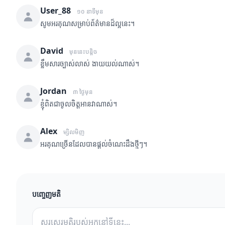
User_88
១០ នាទីមុន
សូមអរគុណសម្រាប់ព័ត៌មានដ៏ល្អនេះ។
David
មុននេះបន្តិច
ខ្លឹមសារច្បាស់លាស់ ងាយយល់ណាស់។
Jordan
៣ ថ្ងៃមុន
ខ្ញុំពិតជាចូលចិត្តអានវាណាស់។
Alex
ម្សិលមិញ
អរគុណច្រើនដែលបានផ្តល់ចំណេះដឹងថ្មីៗ។
បញ្ចេញមតិ