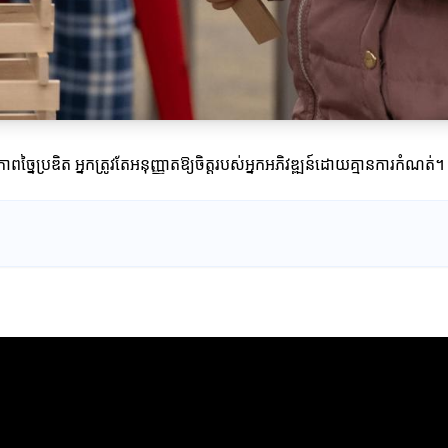
ពច្នៃប្រឌិត អ្នកត្រូវតែអនុញ្ញាតឱ្យចិត្តរបស់អ្នកអភិវឌ្ឍន៍ដោយគ្មានការកំណត់។ 