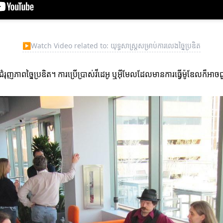
▶
Watch Video related to: យុទ្ធសាស្ត្រសម្រាប់ការលេងច្នៃប្រឌិត
យជំរុញភាពច្នៃប្រឌិត។ ការប្រើប្រាស់វីដេអូ ឬអ៊ីមែលដែលមានការធ្វើម៉ូឌែលក៏អ