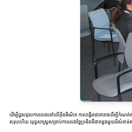
ដើម្បីជួសជុលការលេងនៅលើអ៊ីនធឺណិត ការបង្កើតជាតារាងដើម្បីកំណត់សកម្ម
សរុបហើយ យុទ្ធសាស្ត្រសម្រាប់ការលេងច្នៃប្រឌិតគឺជាគន្លងមួយដ៏សំខាន់សម