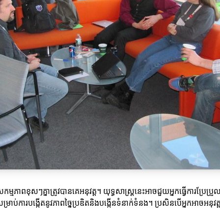
ភាពខុសៗគ្នាត្រូវបានគេអនុវត្ត។ យុទ្ធសាស្ត្រនេះអាចជួយអ្នកធ្វើការប្រែប្រួ
្រាប់ការបង្កើតនូវភាពច្នៃប្រឌិតនិងបង្កើនទំនាក់ទំនង។ ប្រសិនបើអ្នកអាចអនុវ